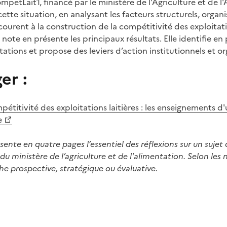
petLait1, financé par le ministère de l'Agriculture et de l
cette situation, en analysant les facteurs structurels, organi
courent à la construction de la compétitivité des exploitati
ote en présente les principaux résultats. Elle identifie en p
tations et propose des leviers d’action institutionnels et or
er :
pétitivité des exploitations laitières : les enseignements 
e
ente en quatre pages l’essentiel des réflexions sur un sujet 
u ministère de l’agriculture et de l'alimentation. Selon les 
he prospective, stratégique ou évaluative.