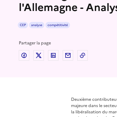
l'Allemagne - Analy
CEP
analyse
compétitivité
Partager la page
Partager sur Facebook
Partager sur Twitter
Partager sur LinkedIn
Partager par email
Copier dans le
Deuxième contributeur 
majeure dans le secteur
la libéralisation du ma