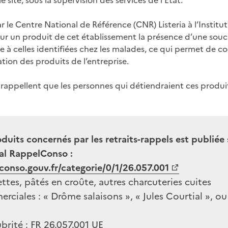
e site, sous la supervision des services de l’Etat.
 le Centre National de Référence (CNR) Listeria à l’Institut
sur un produit de cet établissement la présence d’une souc
 à celles identifiées chez les malades, ce qui permet de con
tion des produits de l’entreprise.
s rappellent que les personnes qui détiendraient ces produi
oduits concernés par les retraits-rappels est publiée s
l RappelConso :
.conso.gouv.fr/categorie/0/1/26.057.001
lettes, pâtés en croûte, autres charcuteries cuites
ciales : « Drôme salaisons », « Jules Courtial », o
brité : FR 26.057.001 UE