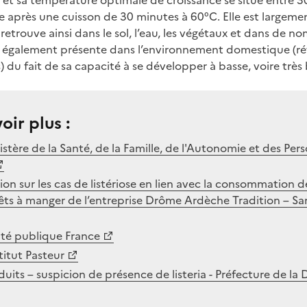
r et sa température optimale de croissance se situe entre 30
ite après une cuisson de 30 minutes à 60°C. Elle est large
retrouve ainsi dans le sol, l’eau, les végétaux et dans de n
e également présente dans l’environnement domestique (réf
 du fait de sa capacité à se développer à basse, voire très
oir plus :
nistère de la Santé, de la Famille, de l'Autonomie et des Per
tion sur les cas de listériose en lien avec la consommation 
êts à manger de l’entreprise Drôme Ardèche Tradition – S
anté publique France
stitut Pasteur
uits – suspicion de présence de listeria - Préfecture de la