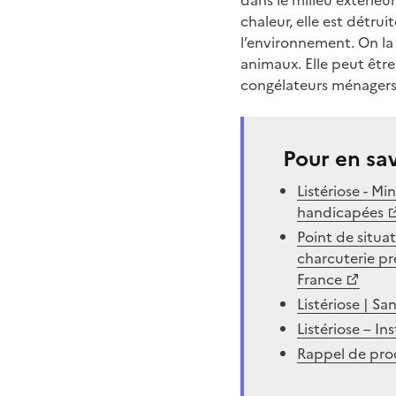
dans le milieu extérieu
chaleur, elle est détru
l’environnement. On la 
animaux. Elle peut êtr
congélateurs ménagers)
Pour en sav
Listériose - Mi
handicapées
Point de situa
charcuterie pr
France
Listériose | S
Listériose – In
Rappel de prod