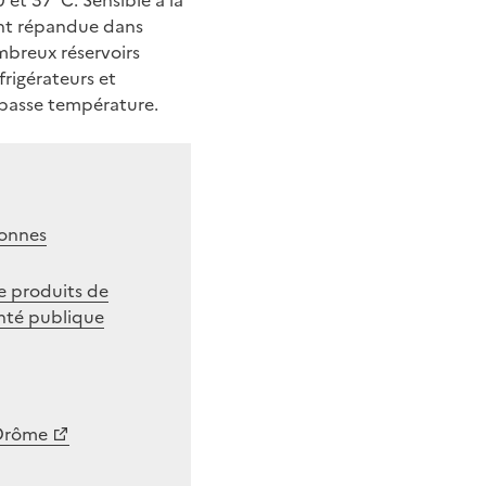
 et 37°C. Sensible à la
ment répandue dans
ombreux réservoirs
rigérateurs et
 basse température.
sonnes
de produits de
anté publique
 Drôme