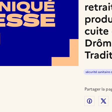
retra
produ
cuite 
Drôm
Tradi
sécurité sanitaire 
Partager la pa
Partager
P