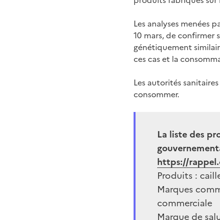
produits fabriqués sur l
Les analyses menées par
10 mars, de confirmer 
génétiquement similaire
ces cas et la consomma
Les autorités sanitaire
consommer.
La liste des pr
gouvernementa
https://rappel
Produits : cail
Marques commer
commerciale
Marque de salu