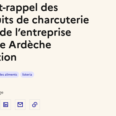
it-rappel des
its de charcuterie
de l’entreprise
e Ardèche
tion
des aliments
listeria
ge
 sur Facebook
artager sur Twitter
Partager sur LinkedIn
Partager par email
Copier dans le presse-papier