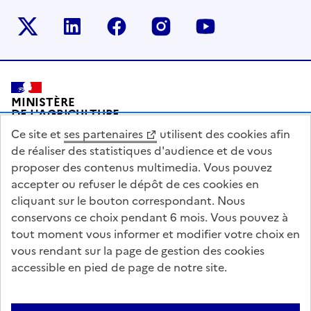
Le ministère sur Twitter
Le ministère sur LinkedIn
Le ministère sur Facebook
Le ministère sur Inst
Le ministère s
Pied de page
MINISTÈRE
DE L'AGRICULTURE
DE L'AGRO-ALIMENTAIRE
Ce site et
ses partenaires
utilisent des cookies afin
ET DE LA SOUVERAINETÉ
ALIMENTAIRE
de réaliser des statistiques d'audience et de vous
proposer des contenus multimedia. Vous pouvez
accepter ou refuser le dépôt de ces cookies en
cliquant sur le bouton correspondant. Nous
conservons ce choix pendant 6 mois. Vous pouvez à
legifrance.gouv.fr
info.gouv.fr
tout moment vous informer et modifier votre choix en
vous rendant sur la page de gestion des cookies
service-public.gouv.fr
data.gouv.fr
accessible en pied de page de notre site.
Acceo
Plan du site
Accessibilité : partiellement conforme