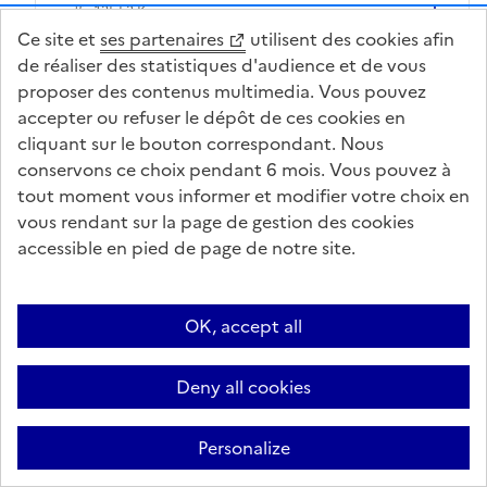
pdf - 125.53 Ko
Ce site et
ses partenaires
utilisent des cookies afin
de réaliser des statistiques d'audience et de vous
proposer des contenus multimedia. Vous pouvez
Résultats 2005 du réseau
accepter ou refuser le dépôt de ces cookies en
complémentaire canicule - juillet
cliquant sur le bouton correspondant. Nous
2006
conservons ce choix pendant 6 mois. Vous pouvez à
tout moment vous informer et modifier votre choix en
vous rendant sur la page de gestion des cookies
pdf - 232.53 Ko
accessible en pied de page de notre site.
D'importants dépérissements de
OK, accept all
peuplier robusta sont observés dans
le département du Nord - juillet
Deny all cookies
2006
Personalize
pdf - 727.73 Ko