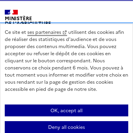
Pied de page
MINISTÈRE
DE L'AGRICULTURE
DE L'AGRO-ALIMENTAIRE
Ce site et
ses partenaires
utilisent des cookies afin
ET DE LA SOUVERAINETÉ
ALIMENTAIRE
de réaliser des statistiques d'audience et de vous
proposer des contenus multimedia. Vous pouvez
accepter ou refuser le dépôt de ces cookies en
cliquant sur le bouton correspondant. Nous
conservons ce choix pendant 6 mois. Vous pouvez à
legifrance.gouv.fr
info.gouv.fr
tout moment vous informer et modifier votre choix en
vous rendant sur la page de gestion des cookies
service-public.gouv.fr
data.gouv.fr
accessible en pied de page de notre site.
Acceo
Plan du site
Accessibilité : partiellement conforme
Questions fréquentes / Contacts
Informations publiques
Flux RSS
OK, accept all
Mentions légales
Archives presse
English contents
Cookies
Deny all cookies
Paramètres d'affichage