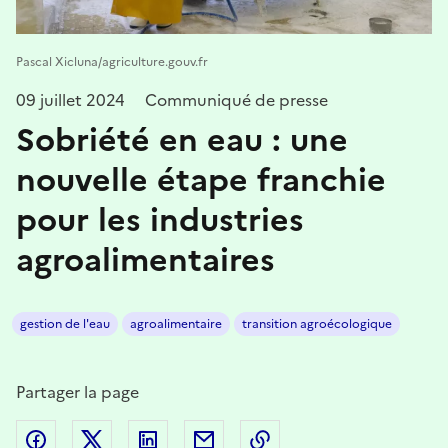
Pascal Xicluna/agriculture.gouv.fr
09 juillet 2024
Communiqué de presse
Sobriété en eau : une
nouvelle étape franchie
pour les industries
agroalimentaires
gestion de l'eau
agroalimentaire
transition agroécologique
Partager la page
Partager sur Facebook
Partager sur Twitter
Partager sur LinkedIn
Partager par email
Copier dans le presse