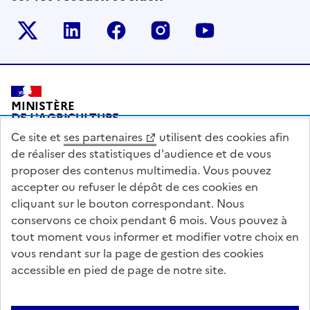
Le ministère sur Twitter
Le ministère sur LinkedIn
Le ministère sur Facebook
Le ministère sur Inst
Le ministère s
Pied de page
MINISTÈRE
DE L'AGRICULTURE
DE L'AGRO-ALIMENTAIRE
Ce site et
ses partenaires
utilisent des cookies afin
ET DE LA SOUVERAINETÉ
ALIMENTAIRE
de réaliser des statistiques d'audience et de vous
proposer des contenus multimedia. Vous pouvez
accepter ou refuser le dépôt de ces cookies en
cliquant sur le bouton correspondant. Nous
conservons ce choix pendant 6 mois. Vous pouvez à
legifrance.gouv.fr
info.gouv.fr
tout moment vous informer et modifier votre choix en
vous rendant sur la page de gestion des cookies
service-public.gouv.fr
data.gouv.fr
accessible en pied de page de notre site.
Acceo
Plan du site
Accessibilité : partiellement conforme