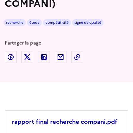
COMPANI)
recherche
étude
compétitivité
signe de qualité
Partager la page
Partager sur Facebook
Partager sur Twitter
Partager sur LinkedIn
Partager par email
Copier dans le presse
rapport final recherche compani.pdf