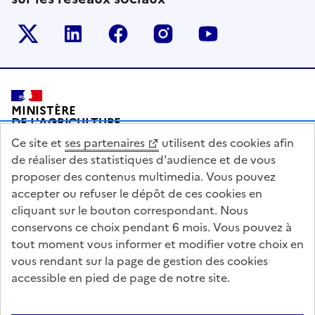
Le ministère sur Twitter
Le ministère sur LinkedIn
Le ministère sur Facebook
Le ministère sur Inst
Le ministère s
Pied de page
MINISTÈRE
DE L'AGRICULTURE
DE L'AGRO-ALIMENTAIRE
Ce site et
ses partenaires
utilisent des cookies afin
ET DE LA SOUVERAINETÉ
ALIMENTAIRE
de réaliser des statistiques d'audience et de vous
proposer des contenus multimedia. Vous pouvez
accepter ou refuser le dépôt de ces cookies en
cliquant sur le bouton correspondant. Nous
conservons ce choix pendant 6 mois. Vous pouvez à
legifrance.gouv.fr
info.gouv.fr
tout moment vous informer et modifier votre choix en
vous rendant sur la page de gestion des cookies
service-public.gouv.fr
data.gouv.fr
accessible en pied de page de notre site.
Acceo
Plan du site
Accessibilité : partiellement conforme