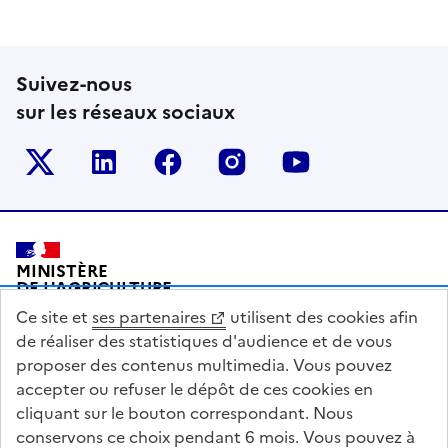
Suivez-nous
sur les réseaux sociaux
Le ministère sur Twitter
Le ministère sur LinkedIn
Le ministère sur Facebook
Le ministère sur Inst
Le ministère s
Pied de page
MINISTÈRE
DE L'AGRICULTURE
DE L'AGRO-ALIMENTAIRE
Ce site et
ses partenaires
utilisent des cookies afin
ET DE LA SOUVERAINETÉ
ALIMENTAIRE
de réaliser des statistiques d'audience et de vous
proposer des contenus multimedia. Vous pouvez
accepter ou refuser le dépôt de ces cookies en
cliquant sur le bouton correspondant. Nous
conservons ce choix pendant 6 mois. Vous pouvez à
legifrance.gouv.fr
info.gouv.fr