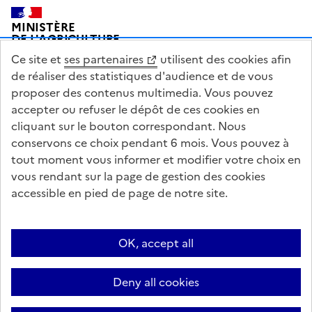
Pied de page
MINISTÈRE
DE L'AGRICULTURE
DE L'AGRO-ALIMENTAIRE
Ce site et
ses partenaires
utilisent des cookies afin
ET DE LA SOUVERAINETÉ
ALIMENTAIRE
de réaliser des statistiques d'audience et de vous
proposer des contenus multimedia. Vous pouvez
accepter ou refuser le dépôt de ces cookies en
cliquant sur le bouton correspondant. Nous
conservons ce choix pendant 6 mois. Vous pouvez à
legifrance.gouv.fr
info.gouv.fr
tout moment vous informer et modifier votre choix en
vous rendant sur la page de gestion des cookies
service-public.gouv.fr
data.gouv.fr
accessible en pied de page de notre site.
Acceo
Plan du site
Accessibilité : partiellement conforme
Questions fréquentes / Contacts
Informations publiques
Flux RSS
OK, accept all
Mentions légales
Archives presse
English contents
Cookies
Deny all cookies
Paramètres d'affichage