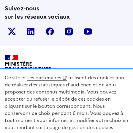
Suivez-nous
sur les réseaux sociaux
Le ministère sur Twitter
Le ministère sur LinkedIn
Le ministère sur Facebook
Le ministère sur Inst
Le ministère s
Pied de page
MINISTÈRE
DE L'AGRICULTURE
DE L'AGRO-ALIMENTAIRE
Ce site et
ses partenaires
utilisent des cookies afin
ET DE LA SOUVERAINETÉ
ALIMENTAIRE
de réaliser des statistiques d'audience et de vous
proposer des contenus multimedia. Vous pouvez
accepter ou refuser le dépôt de ces cookies en
cliquant sur le bouton correspondant. Nous
conservons ce choix pendant 6 mois. Vous pouvez à
legifrance.gouv.fr
info.gouv.fr
tout moment vous informer et modifier votre choix en
vous rendant sur la page de gestion des cookies
service-public.gouv.fr
data.gouv.fr