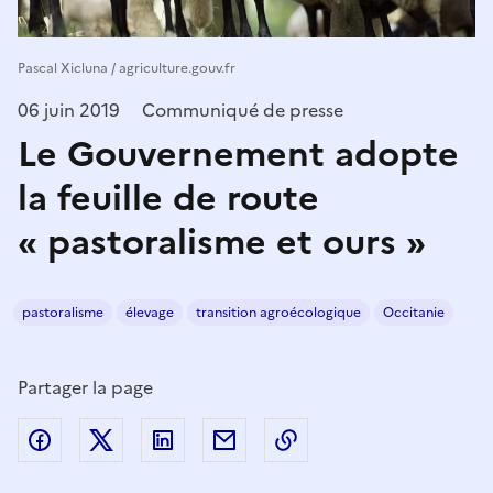
Pascal Xicluna / agriculture.gouv.fr
06 juin 2019
Communiqué de presse
Le Gouvernement adopte
la feuille de route
« pastoralisme et ours »
pastoralisme
élevage
transition agroécologique
Occitanie
Partager la page
Partager sur Facebook
Partager sur Twitter
Partager sur LinkedIn
Partager par email
Copier dans le presse