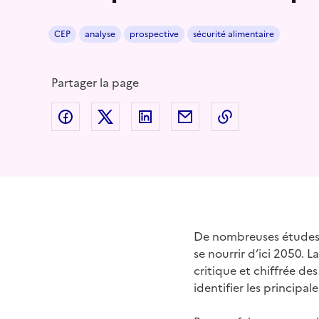
CEP
analyse
prospective
sécurité alimentaire
Partager la page
Partager sur Facebook
Partager sur Twitter
Partager sur LinkedIn
Partager par email
Copier dans le
De nombreuses études 
se nourrir d’ici 2050. 
critique et chiffrée de
identifier les princip