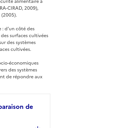
écurité alimentaire à
INRA-CIRAD, 2009),
I (2005).
 : d’un côté des
n des surfaces cultivées
 sur des systèmes
aces cultivées.
 socio-économiques
 vers des systèmes
ant de répondre aux
paraison de