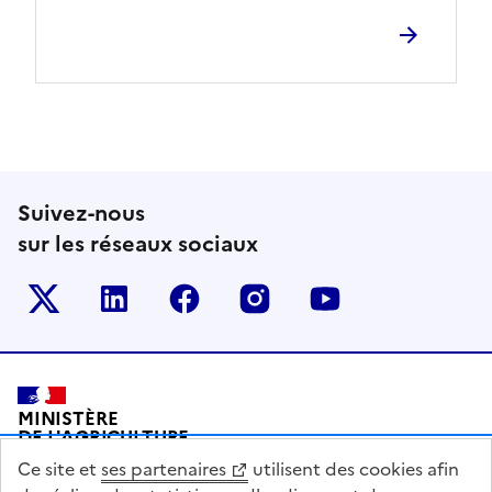
Suivez-nous
sur les réseaux sociaux
Le ministère sur Twitter
Le ministère sur LinkedIn
Le ministère sur Facebook
Le ministère sur Inst
Le ministère s
Pied de page
MINISTÈRE
DE L'AGRICULTURE
DE L'AGRO-ALIMENTAIRE
Ce site et
ses partenaires
utilisent des cookies afin
ET DE LA SOUVERAINETÉ