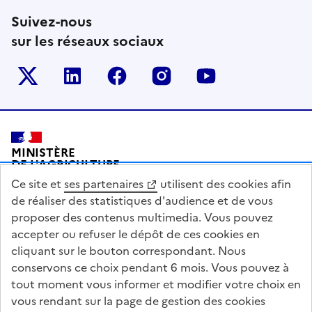
Suivez-nous
sur les réseaux sociaux
Le ministère sur Twitter
Le ministère sur LinkedIn
Le ministère sur Facebook
Le ministère sur Inst
Le ministère s
Pied de page
MINISTÈRE
DE L'AGRICULTURE
DE L'AGRO-ALIMENTAIRE
Ce site et
ses partenaires
utilisent des cookies afin
ET DE LA SOUVERAINETÉ
ALIMENTAIRE
de réaliser des statistiques d'audience et de vous
proposer des contenus multimedia. Vous pouvez
accepter ou refuser le dépôt de ces cookies en
cliquant sur le bouton correspondant. Nous
conservons ce choix pendant 6 mois. Vous pouvez à
legifrance.gouv.fr
info.gouv.fr
tout moment vous informer et modifier votre choix en
vous rendant sur la page de gestion des cookies
service-public.gouv.fr
data.gouv.fr