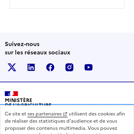
Suivez-nous
sur les réseaux sociaux
Le ministère sur Twitter
Le ministère sur LinkedIn
Le ministère sur Facebook
Le ministère sur Inst
Le ministère s
Pied de page
MINISTÈRE
DE L'AGRICULTURE
DE L'AGRO-ALIMENTAIRE
Ce site et
ses partenaires
utilisent des cookies afin
ET DE LA SOUVERAINETÉ
ALIMENTAIRE
de réaliser des statistiques d'audience et de vous
proposer des contenus multimedia. Vous pouvez