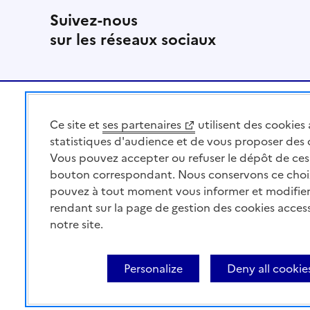
Suivez-nous
sur les réseaux sociaux
Pied de page
Ce site et
ses partenaires
utilisent des cookies 
MINISTÈRE
DE L'AGRICULTURE
statistiques d'audience et de vous proposer des
DE L'AGRO-ALIMENTAIRE
Vous pouvez accepter ou refuser le dépôt de ces 
ET DE LA SOUVERAINETÉ
bouton correspondant. Nous conservons ce choi
ALIMENTAIRE
pouvez à tout moment vous informer et modifier
rendant sur la page de gestion des cookies acces
notre site.
Acceo
Plan du site
Accessibilité : partiellement co
Personalize
Deny all cookie
contents
Cookies
Paramètres d'affichage