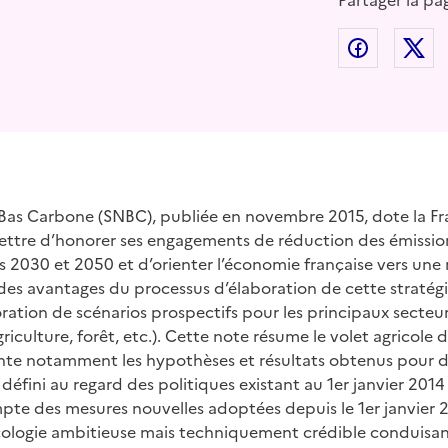
Partager la pa
Partager
P
 Bas Carbone (SNBC), publiée en novembre 2015, dote la Fra
mettre d’honorer ses engagements de réduction des émission
ns 2030 et 2050 et d’orienter l’économie française vers u
des avantages du processus d’élaboration de cette stratégi
boration de scénarios prospectifs pour les principaux secteu
riculture, forêt, etc.). Cette note résume le volet agricole 
ente notamment les hypothèses et résultats obtenus pour de
 défini au regard des politiques existant au 1er janvier 2014
pte des mesures nouvelles adoptées depuis le 1er janvier
-écologie ambitieuse mais techniquement crédible conduisa