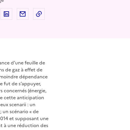
ge
 sur Facebook
artager sur Twitter
Partager sur LinkedIn
Partager par email
Copier dans le presse-papier
nce d’une feuille de
s de gaz à effet de
ne moindre dépendance
e fut de s’appuyer,
rs concernés (énergie,
de cette anticipation
ux scenarii : un
 ; un scénario « de
 2014 et supposant une
nt à une réduction des