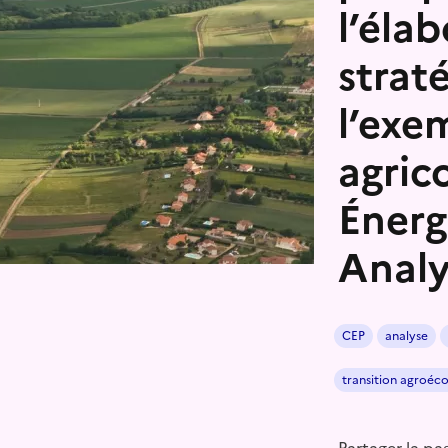
l’éla
straté
l’exe
agric
Énerg
Analy
CEP
analyse
transition agroéc