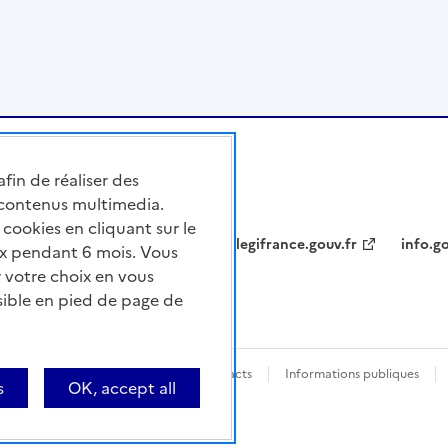
afin de réaliser des
 contenus multimedia.
cookies en cliquant sur le
legifrance.gouv.fr
info.go
x pendant 6 mois. Vous
 votre choix en vous
sible en pied de page de
nforme
Questions fréquentes / Contacts
Informations publiques
s
OK, accept all