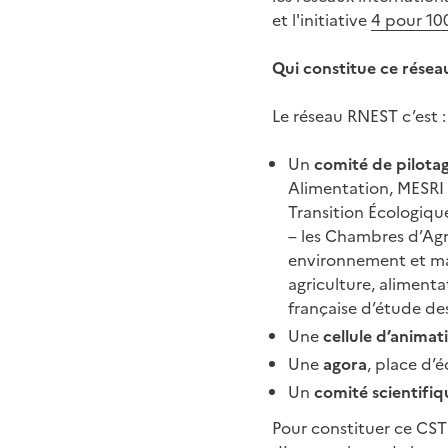
et l'initiative
4 pour 10
Qui constitue ce résea
Le réseau RNEST c’est :
Un
comité de pilota
Alimentation, MESRI 
Transition Écologique
– les Chambres d’Agr
environnement et maît
agriculture, aliment
française d’étude des
Une
cellule d’animat
Une
agora
, place d’é
Un
comité scientifiq
Pour constituer ce CST