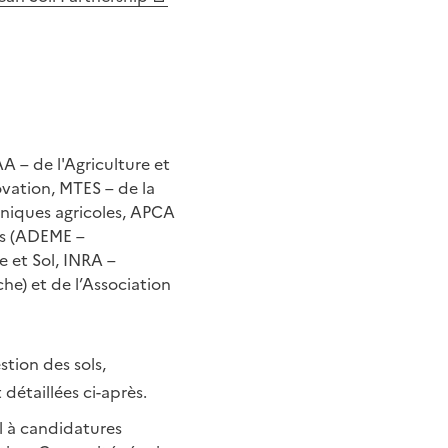
A – de l'Agriculture et
ovation, MTES – de la
chniques agricoles, APCA
les (ADEME –
e et Sol, INRA –
he) et de l’Association
stion des sols,
 détaillées ci-après.
l à candidatures