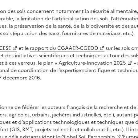
estion des sols concernent notamment la sécurité alimentair
le, la limitation de l’artificialisation des sols, l’atténuat
, la préservation de la santé, de la biodiversité et des aut
 sols (épuration des eaux, fournitures de matériaux, etc.).
 CESE
et le
rapport du CGAAER-CGEDD
sur les sols on
 et des initiatives scientifiques et techniques autour des so
t à ces verrous, le plan «
Agriculture-Innovation 2025
» 
nal de coordination de l’expertise scientifique et technique
e 7 décembre 2016.
u
nne de fédérer les acteurs français de la recherche et de l
tiers, agricoles, urbains, jachères industrielles, etc.), autant
iques et d’applications technologiques et techniques que d
ert (GIS, RMT, projets collectifs et collaboratifs, etc.). Il in
aux déjà existants (dont le
Global Soil Partnership
/
Europe