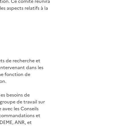
tion. Ce comité réunira
s aspects relatifs à la
ets de recherche et
s intervenant dans les
une fonction de
on.
des besoins de
groupe de travail sur
ce avec les Conseils
 recommandations et
(ADEME, ANR, et