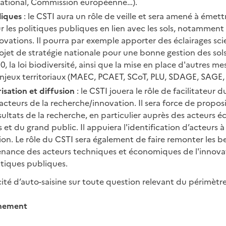
ational, Commission européenne…).
liques
: le CSTI aura un rôle de veille et sera amené à émett
les politiques publiques en lien avec les sols, notamment s
vations. Il pourra par exemple apporter des éclairages sci
jet de stratégie nationale pour une bonne gestion des sols,
00, la loi biodiversité, ainsi que la mise en place d'autres m
njeux territoriaux (MAEC, PCAET, SCoT, PLU, SDAGE, SAGE, 
risation et diffusion
: le CSTI jouera le rôle de facilitateur 
acteurs de la recherche/innovation. Il sera force de proposi
sultats de la recherche, en particulier auprès des acteurs
s et du grand public. Il appuiera l'identification d’acteurs 
tion. Le rôle du CSTI sera également de faire remonter les be
nance des acteurs techniques et économiques de l'innovat
itiques publiques.
ité d’auto-saisine sur toute question relevant du périmètr
nnement