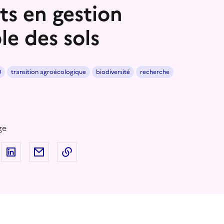
ts en gestion
le des sols
0
transition agroécologique
biodiversité
recherche
ge
 sur Facebook
artager sur Twitter
Partager sur LinkedIn
Partager par email
Copier dans le presse-papier