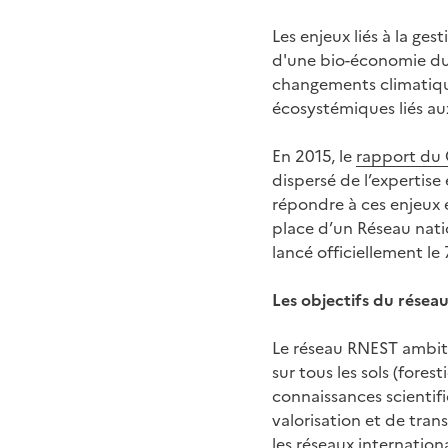
Les enjeux liés à la g
d'une bio-économie durab
changements climatiques
écosystémiques liés aux
En 2015, le
rapport du
dispersé de l’expertise
répondre à ces enjeux e
place d’un Réseau natio
lancé officiellement l
Les objectifs du résea
Le réseau RNEST ambitio
sur tous les sols (fores
connaissances scientif
valorisation et de transf
les réseaux internation