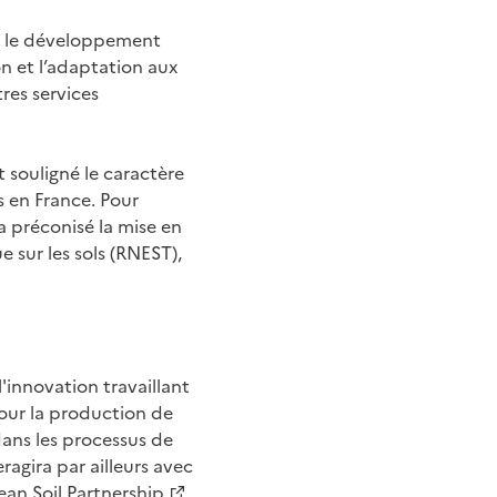
e, le développement
ion et l’adaptation aux
res services
t souligné le caractère
ls en France. Pour
a préconisé la mise en
 sur les sols (RNEST),
'innovation travaillant
 pour la production de
ans les processus de
teragira par ailleurs avec
an Soil Partnership