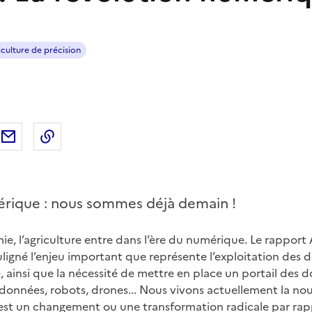
iculture de précision
ebook
ur Twitter
tager sur LinkedIn
Partager par email
Copier dans le presse-papier
érique : nous sommes déjà demain !
, l’agriculture entre dans l’ère du numérique. Le rapport 
igné l’enjeu important que représente l’exploitation des
 ainsi que la nécessité de mettre en place un portail des d
 données, robots, drones... Nous vivons actuellement la nou
n est un changement ou une transformation radicale par ra