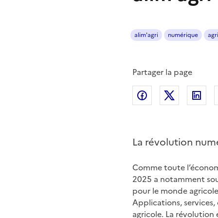
alim'agri
numérique
agr
Partager la page
Partager sur Fac
Partager s
Par
La révolution num
Comme toute l’économie
2025 a notamment soul
pour le monde agricole,
Applications, services,
agricole. La révolutio