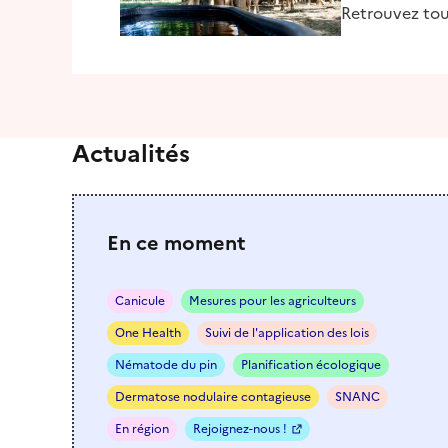
Retrouvez tout
Actualités
En ce moment
Canicule
Mesures pour les agriculteurs
One Health
Suivi de l'application des lois
Nématode du pin
Planification écologique
Dermatose nodulaire contagieuse
SNANC
En région
Rejoignez-nous !