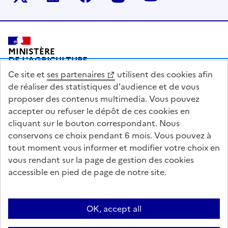
Pied de page
MINISTÈRE
DE L'AGRICULTURE
DE L'AGRO-ALIMENTAIRE
Ce site et
ses partenaires
utilisent des cookies afin
ET DE LA SOUVERAINETÉ
ALIMENTAIRE
de réaliser des statistiques d'audience et de vous
proposer des contenus multimedia. Vous pouvez
accepter ou refuser le dépôt de ces cookies en
cliquant sur le bouton correspondant. Nous
conservons ce choix pendant 6 mois. Vous pouvez à
legifrance.gouv.fr
info.gouv.fr
tout moment vous informer et modifier votre choix en
vous rendant sur la page de gestion des cookies
service-public.gouv.fr
data.gouv.fr
accessible en pied de page de notre site.
Acceo
Plan du site
Accessibilité : partiellement conforme
OK, accept all
Questions fréquentes / Contacts
Informations publiques
Flux RSS
Mentions légales
Archives presse
English contents
Cookies