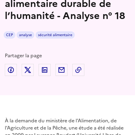
alimentaire durable de
l’humanité - Analyse n° 18
CEP
analyse
sécurité alimentaire
Partager la page
Partager sur Facebook
Partager sur Twitter
Partager sur LinkedIn
Partager par email
Copier dans le presse
À la demande du ministère de l’Alimentation, de
l’Agriculture et de la Pêche, une étude a été réalisée
en 2009 par Laurence Roudart (Université Libre de