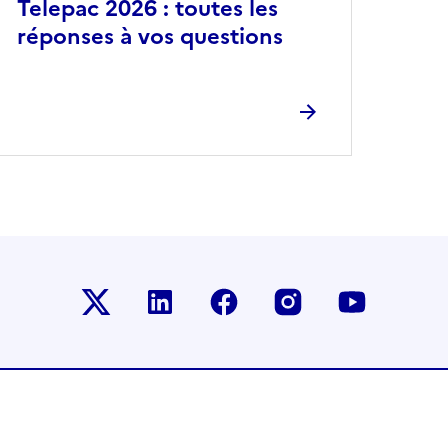
Telepac 2026 : toutes les
réponses à vos questions
Le ministère sur Twitter
Le ministère sur LinkedIn
Le ministère sur Faceb
Le ministère su
Le minis