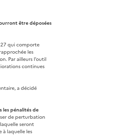
pourront être déposées
2027 qui comporte
rapprochée les
Par ailleurs l’outil
liorations continues
entaire, a décidé
 les pénalités de
auser de perturbation
laquelle seront
à laquelle les