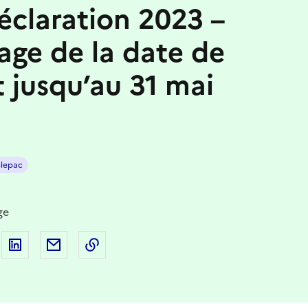
éclaration 2023 –
age de la date de
 jusqu’au 31 mai
elepac
ge
 sur Facebook
artager sur Twitter
Partager sur LinkedIn
Partager par email
Copier dans le presse-papier