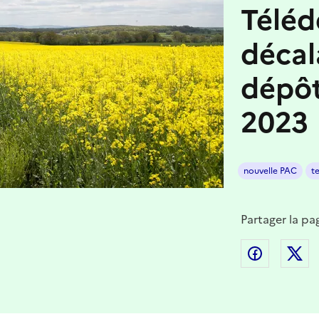
Téléd
décal
dépôt
2023
nouvelle PAC
t
Partager la pa
Partager
P