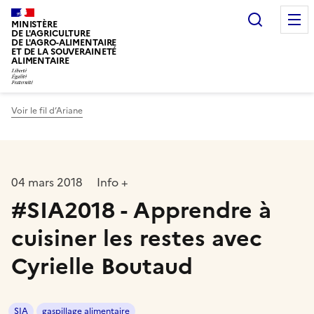
Recherc
MINISTÈRE
DE L'AGRICULTURE
DE L'AGRO-ALIMENTAIRE
ET DE LA SOUVERAINETÉ
ALIMENTAIRE
Voir le fil d’Ariane
04 mars 2018
Info +
#SIA2018 - Apprendre à
cuisiner les restes avec
Cyrielle Boutaud
SIA
gaspillage alimentaire