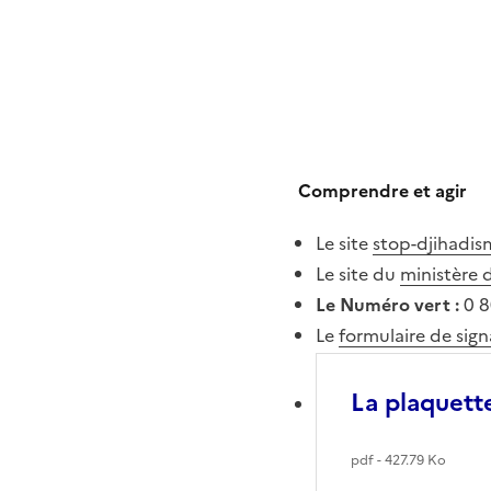
Comprendre et agir
Le site
stop-djihadis
Le site du
ministère d
Le Numéro vert :
0 8
Le
formulaire de sig
La plaquette
pdf - 427.79 Ko