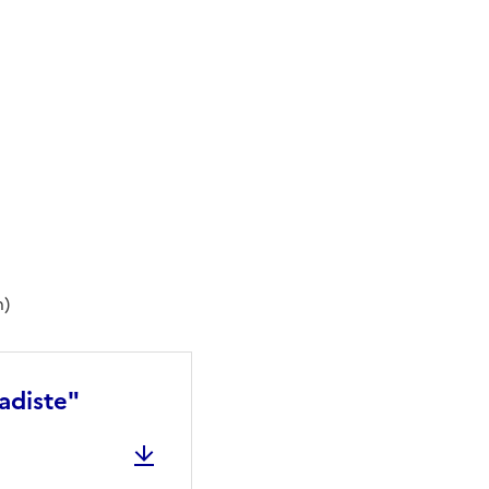
h)
adiste"