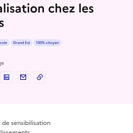
alisation chez les
s
cole
Grand Est
100% citoyen
ge
 sur Facebook
artager sur Twitter
Partager sur LinkedIn
Partager par email
Copier dans le presse-papier
de sensibilisation
blissements