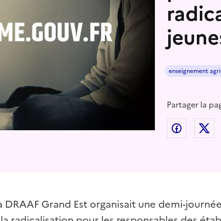
radic
jeune
enseignement agri
Partager la pa
Partager
P
a DRAAF Grand Est organisait une demi-journée 
 la radicalisation pour les responsables des éta