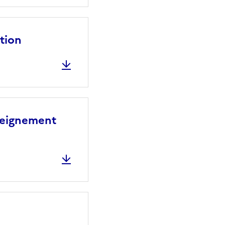
ation
nseignement