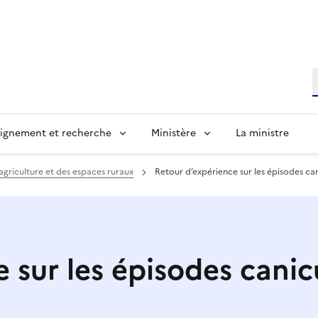
R
ignement et recherche
Ministère
La ministre
’agriculture et des espaces ruraux
Retour d’expérience sur les épisodes can
 sur les épisodes canicu