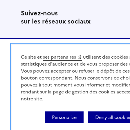
Suivez-nous
sur les réseaux sociaux
Pied de page
Ce site et
ses partenaires
utilisent des cookies 
MINISTÈRE
DE L'AGRICULTURE
statistiques d'audience et de vous proposer des
DE L'AGRO-ALIMENTAIRE
Vous pouvez accepter ou refuser le dépôt de ces 
ET DE LA SOUVERAINETÉ
bouton correspondant. Nous conservons ce choi
ALIMENTAIRE
pouvez à tout moment vous informer et modifier
rendant sur la page de gestion des cookies acces
notre site.
Acceo
Plan du site
Accessibilité : partiellement co
Personalize
Deny all cookie
contents
Cookies
Paramètres d'affichage