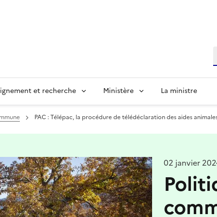
R
ignement et recherche
Ministère
La ministre
commune
PAC : Télépac, la procédure de télédéclaration des aides animales
02 janvier 20
Polit
commu