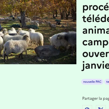
procé
téléd
anima
camp
ouver
janvi
nouvelle PAC
t
Partager la pa