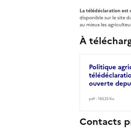
La télédéclaration est 
disponible sur le site 
au mieux les agriculte
À téléchar
Politique agr
télédéclarati
ouverte depui
pdf - 193.25 Ko
Contacts p