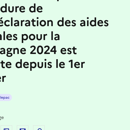
dure de
éclaration des aides
les pour la
agne 2024 est
te depuis le 1er
er
elepac
ge