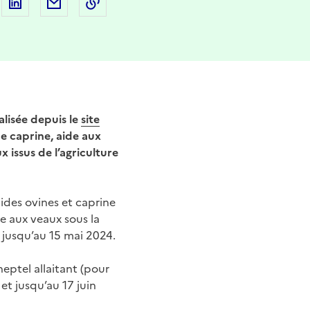
 sur Facebook
artager sur Twitter
Partager sur LinkedIn
Partager par email
Copier dans le presse-papier
alisée depuis le
site
e caprine, aide aux
 issus de l’agriculture
ides ovines et caprine
de aux veaux sous la
e jusqu’au 15 mai 2024.
eptel allaitant (pour
et jusqu’au 17 juin