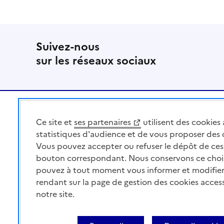
Suivez-nous
sur les réseaux sociaux
Pied de page
Ce site et
ses partenaires
utilisent des cookies 
MINISTÈRE
DE L'AGRICULTURE
statistiques d'audience et de vous proposer des
DE L'AGRO-ALIMENTAIRE
Vous pouvez accepter ou refuser le dépôt de ces 
ET DE LA SOUVERAINETÉ
bouton correspondant. Nous conservons ce choi
ALIMENTAIRE
pouvez à tout moment vous informer et modifier
rendant sur la page de gestion des cookies acces
notre site.
Acceo
Plan du site
Accessibilité : partiellement co