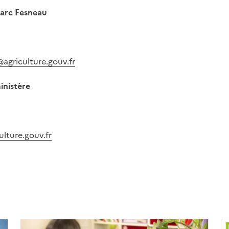
Marc Fesneau
@agriculture.gouv.fr
inistère
ulture.gouv.fr