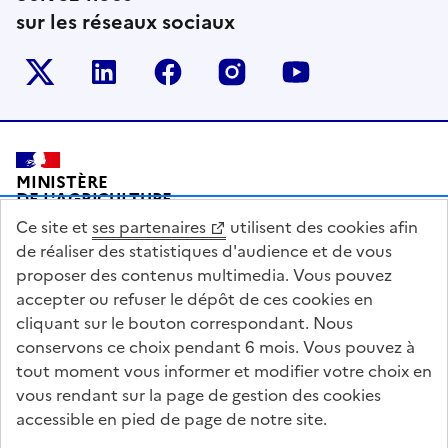
sur les réseaux sociaux
Le ministère sur Twitter
Le ministère sur LinkedIn
Le ministère sur Facebook
Le ministère sur Inst
Le ministère s
Pied de page
MINISTÈRE
DE L'AGRICULTURE
DE L'AGRO-ALIMENTAIRE
Ce site et
ses partenaires
utilisent des cookies afin
ET DE LA SOUVERAINETÉ
ALIMENTAIRE
de réaliser des statistiques d'audience et de vous
proposer des contenus multimedia. Vous pouvez
accepter ou refuser le dépôt de ces cookies en
cliquant sur le bouton correspondant. Nous
conservons ce choix pendant 6 mois. Vous pouvez à
legifrance.gouv.fr
info.gouv.fr
tout moment vous informer et modifier votre choix en
vous rendant sur la page de gestion des cookies
service-public.gouv.fr
data.gouv.fr
accessible en pied de page de notre site.