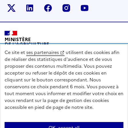
Le ministère sur Twitter
Le ministère sur LinkedIn
Le ministère sur Facebook
Le ministère sur Inst
Le ministère s
Pied de page
MINISTÈRE
DE L'AGRICULTURE
DE L'AGRO-ALIMENTAIRE
Ce site et
ses partenaires
utilisent des cookies afin
ET DE LA SOUVERAINETÉ
ALIMENTAIRE
de réaliser des statistiques d'audience et de vous
proposer des contenus multimedia. Vous pouvez
accepter ou refuser le dépôt de ces cookies en
cliquant sur le bouton correspondant. Nous
conservons ce choix pendant 6 mois. Vous pouvez à
legifrance.gouv.fr
info.gouv.fr
tout moment vous informer et modifier votre choix en
vous rendant sur la page de gestion des cookies
service-public.gouv.fr
data.gouv.fr
accessible en pied de page de notre site.
Acceo
Plan du site
Accessibilité : partiellement conforme
OK, accept all
Questions fréquentes / Contacts
Informations publiques
Flux RSS