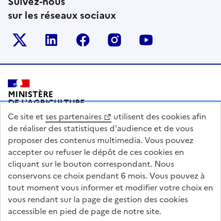
Suivez-nous
sur les réseaux sociaux
Le ministère sur Twitter
Le ministère sur LinkedIn
Le ministère sur Facebook
Le ministère sur Inst
Le ministère s
Pied de page
MINISTÈRE
DE L'AGRICULTURE
DE L'AGRO-ALIMENTAIRE
Ce site et
ses partenaires
utilisent des cookies afin
ET DE LA SOUVERAINETÉ
ALIMENTAIRE
de réaliser des statistiques d'audience et de vous
proposer des contenus multimedia. Vous pouvez
accepter ou refuser le dépôt de ces cookies en
cliquant sur le bouton correspondant. Nous
conservons ce choix pendant 6 mois. Vous pouvez à
legifrance.gouv.fr
info.gouv.fr
tout moment vous informer et modifier votre choix en
vous rendant sur la page de gestion des cookies
service-public.gouv.fr
data.gouv.fr
accessible en pied de page de notre site.