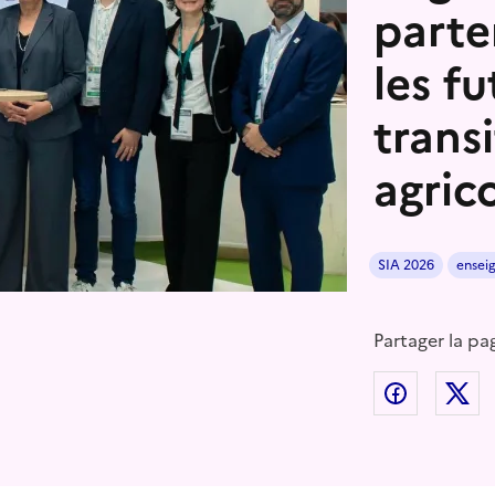
parte
les fu
trans
agric
SIA 2026
ensei
Partager la pa
Partager
P