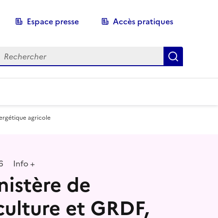
Espace presse
Accès pratiques
echerche
Recherch
nergétique agricole
6
Info +
nistère de
iculture et GRDF,