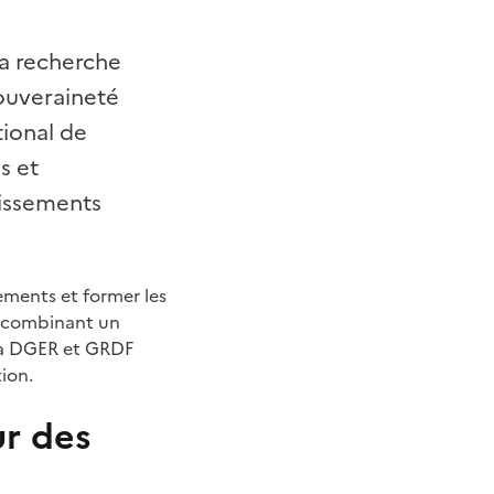
la recherche
Souveraineté
tional de
s et
lissements
ments et former les
n combinant un
 la DGER et GRDF
ion.
ur des