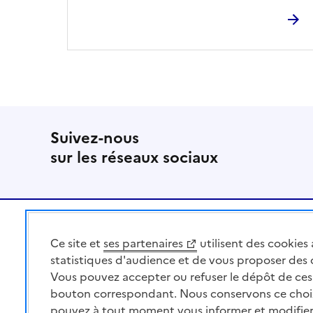
Suivez-nous
sur les réseaux sociaux
Pied de page
Ce site et
ses partenaires
utilisent des cookies 
MINISTÈRE
DE L'AGRICULTURE
statistiques d'audience et de vous proposer des
DE L'AGRO-ALIMENTAIRE
Vous pouvez accepter ou refuser le dépôt de ces 
ET DE LA SOUVERAINETÉ
bouton correspondant. Nous conservons ce choi
ALIMENTAIRE
pouvez à tout moment vous informer et modifier