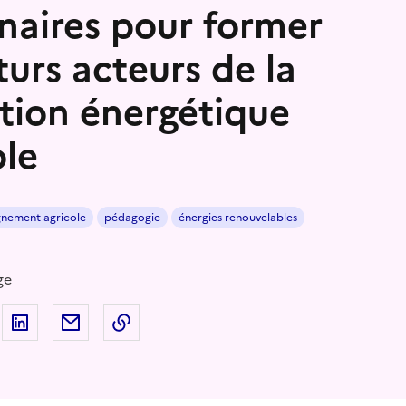
naires pour former
turs acteurs de la
ition énergétique
ole
gnement agricole
pédagogie
énergies renouvelables
ge
 sur Facebook
artager sur Twitter
Partager sur LinkedIn
Partager par email
Copier dans le presse-papier