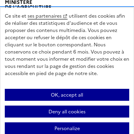
MINISTÈRE
DE L'AGRICULTURE
DE L'AGRO-ALIMENTAIRE
Ce site et
ses partenaires
utilisent des cookies afin
ET DE LA SOUVERAINETÉ
ALIMENTAIRE
de réaliser des statistiques d'audience et de vous
proposer des contenus multimedia. Vous pouvez
accepter ou refuser le dépôt de ces cookies en
cliquant sur le bouton correspondant. Nous
conservons ce choix pendant 6 mois. Vous pouvez à
legifrance.gouv.fr
info.gouv.fr
tout moment vous informer et modifier votre choix en
vous rendant sur la page de gestion des cookies
service-public.gouv.fr
data.gouv.fr
accessible en pied de page de notre site.
Acceo
Plan du site
Accessibilité : partiellement conforme
Questions fréquentes / Contacts
Informations publiques
Flux RSS
OK, accept all
Mentions légales
Archives presse
English contents
Cookies
Deny all cookies
Paramètres d'affichage
Sauf mention contraire, tous les textes de ce site sont sous licence
Personalize
etalab-2.0