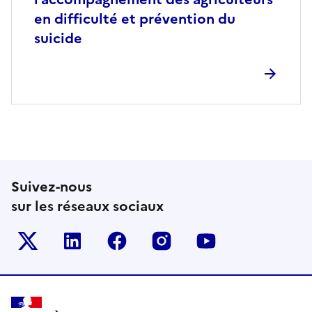
en difficulté et prévention du
suicide
Suivez-nous
sur les réseaux sociaux
Le ministère sur Twitter
Le ministère sur LinkedIn
Le ministère sur Facebook
Le ministère sur Inst
Le ministère s
Pied de page