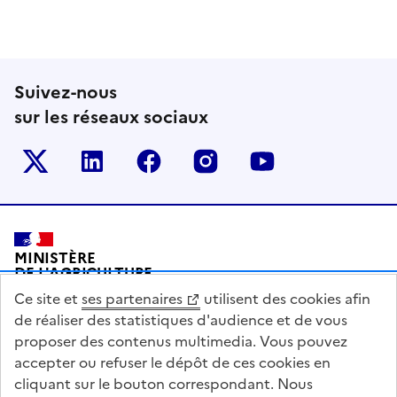
Suivez-nous
sur les réseaux sociaux
Le ministère sur Twitter
Le ministère sur LinkedIn
Le ministère sur Facebook
Le ministère sur Inst
Le ministère s
Pied de page
MINISTÈRE
DE L'AGRICULTURE
DE L'AGRO-ALIMENTAIRE
Ce site et
ses partenaires
utilisent des cookies afin
ET DE LA SOUVERAINETÉ
ALIMENTAIRE
de réaliser des statistiques d'audience et de vous
proposer des contenus multimedia. Vous pouvez
accepter ou refuser le dépôt de ces cookies en
cliquant sur le bouton correspondant. Nous