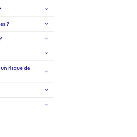
?
es ?
?
l un risque de