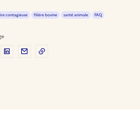
ire contagieuse
filière bovine
santé animale
FAQ
ge
 sur Facebook
artager sur Twitter
Partager sur LinkedIn
Partager par email
Copier dans le presse-papier