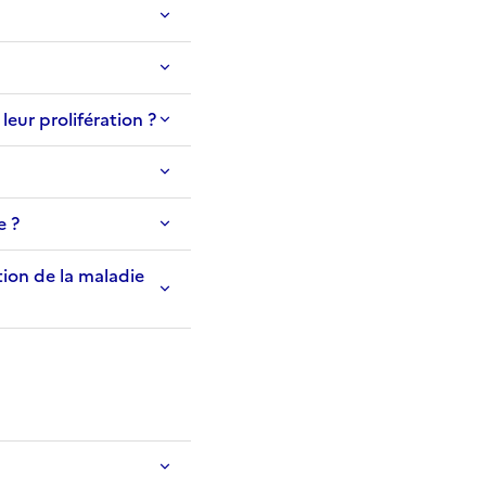
leur prolifération ?
e ?
tion de la maladie