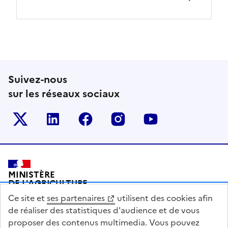
Suivez-nous
sur les réseaux sociaux
Le ministère sur Twitter
Le ministère sur LinkedIn
Le ministère sur Facebook
Le ministère sur Inst
Le ministère s
Pied de page
MINISTÈRE
DE L'AGRICULTURE
DE L'AGRO-ALIMENTAIRE
Ce site et
ses partenaires
utilisent des cookies afin
ET DE LA SOUVERAINETÉ
ALIMENTAIRE
de réaliser des statistiques d'audience et de vous
proposer des contenus multimedia. Vous pouvez