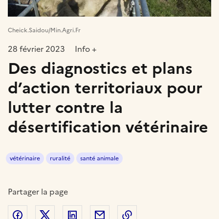
Cheick.Saidou/Min.Agri.Fr
28 février 2023
Info +
Des diagnostics et plans
d’action territoriaux pour
lutter contre la
désertification vétérinaire
vétérinaire
ruralité
santé animale
Partager la page
Partager sur Facebook
Partager sur Twitter
Partager sur LinkedIn
Partager par email
Copier dans le presse