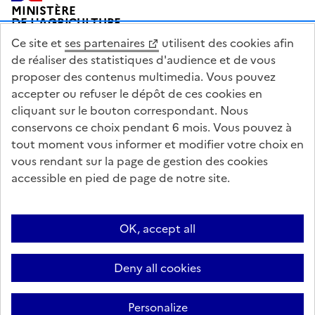
Pied de page
MINISTÈRE
DE L'AGRICULTURE
DE L'AGRO-ALIMENTAIRE
Ce site et
ses partenaires
utilisent des cookies afin
ET DE LA SOUVERAINETÉ
ALIMENTAIRE
de réaliser des statistiques d'audience et de vous
proposer des contenus multimedia. Vous pouvez
accepter ou refuser le dépôt de ces cookies en
cliquant sur le bouton correspondant. Nous
conservons ce choix pendant 6 mois. Vous pouvez à
legifrance.gouv.fr
info.gouv.fr
tout moment vous informer et modifier votre choix en
vous rendant sur la page de gestion des cookies
service-public.gouv.fr
data.gouv.fr
accessible en pied de page de notre site.
Acceo
Plan du site
Accessibilité : partiellement conforme
Questions fréquentes / Contacts
Informations publiques
Flux RSS
OK, accept all
Mentions légales
Archives presse
English contents
Cookies
Deny all cookies
Paramètres d'affichage
Sauf mention contraire, tous les textes de ce site sont sous licence
Personalize
etalab-2.0