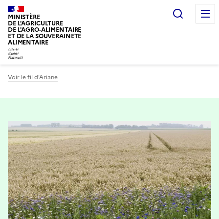
Recherc
MINISTÈRE
DE L'AGRICULTURE
DE L'AGRO-ALIMENTAIRE
ET DE LA SOUVERAINETÉ
ALIMENTAIRE
Voir le fil d’Ariane