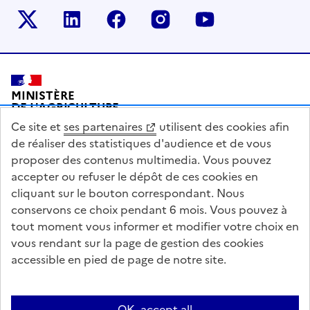
Le ministère sur Twitter
Le ministère sur LinkedIn
Le ministère sur Facebook
Le ministère sur Inst
Le ministère s
Pied de page
MINISTÈRE
DE L'AGRICULTURE
DE L'AGRO-ALIMENTAIRE
Ce site et
ses partenaires
utilisent des cookies afin
ET DE LA SOUVERAINETÉ
ALIMENTAIRE
de réaliser des statistiques d'audience et de vous
proposer des contenus multimedia. Vous pouvez
accepter ou refuser le dépôt de ces cookies en
cliquant sur le bouton correspondant. Nous
conservons ce choix pendant 6 mois. Vous pouvez à
legifrance.gouv.fr
info.gouv.fr
tout moment vous informer et modifier votre choix en
vous rendant sur la page de gestion des cookies
service-public.gouv.fr
data.gouv.fr
accessible en pied de page de notre site.
Acceo
Plan du site
Accessibilité : partiellement conforme
OK, accept all
Questions fréquentes / Contacts
Informations publiques
Flux RSS