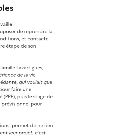
bles
vaille
roposer de reprendre la
onditions, et contacte
ère étape de son
Camille Lazartigues,
périence de la vie
 cédante, qui voulait que
pour faire une
é (PPP), puis le stage de
n prévisionnel pour
gions, permet de ne rien
ent leur projet, c’est