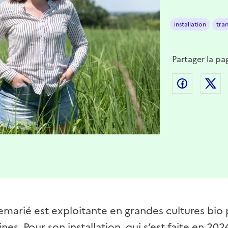
installation
tra
Partager la pa
Partager
P
Lemarié est exploitante en grandes cultures bio 
ines. Pour son installation, qui s’est faite en 202