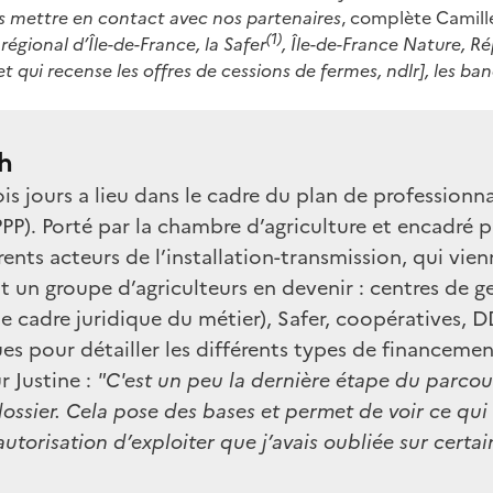
es mettre en contact avec nos partenaires
, complète Camill
(1)
 régional d’Île-de-France, la Safer
, Île-de-France Nature, R
et qui recense les offres de cessions de fermes, ndlr], les banq
1h
is jours a lieu dans le cadre du plan de professionna
PP). Porté par la chambre d’agriculture et encadré par
érents acteurs de l’installation-transmission, qui vie
nt un groupe d’agriculteurs en devenir : centres de 
 le cadre juridique du métier), Safer, coopératives, 
ues pour détailler les différents types de financem
 Justine :
"C'est un peu la dernière étape du parcou
ssier. Cela pose des bases et permet de voir ce qui r
autorisation d’exploiter que j’avais oubliée sur certain