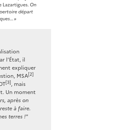
e Lazartigues.
On
épertoire départ
ues... »
lisation
 l’État, il
nnent expliquer
[2]
gestion, MSA
[3]
DDT
, mais
ent. Un moment
rs, après on
este à faire.
es terres !"