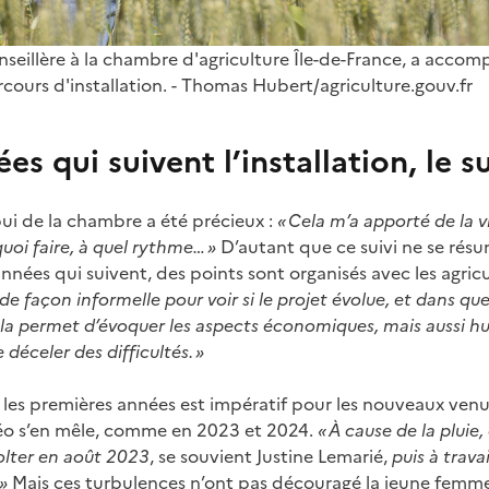
nseillère à la chambre d'agriculture Île-de-France, a acco
cours d'installation. - Thomas Hubert/agriculture.gouv.fr
es qui suivent l’installation, le s
ppui de la chambre a été précieux :
« Cela m’a apporté de la vis
quoi faire, à quel rythme… »
D’autant que ce suivi ne se résu
s années qui suivent, des points sont organisés avec les agri
e façon informelle pour voir si le projet évolue, et dans que
la permet d’évoquer les aspects économiques, mais aussi hu
 déceler des difficultés. »
les premières années est impératif pour les nouveaux venus
téo s’en mêle, comme en 2023 et 2024.
« À cause de la pluie,
olter en août 2023
, se souvient Justine Lemarié,
puis à trava
»
Mais ces turbulences n’ont pas découragé la jeune femme,