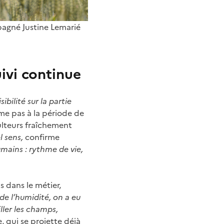
mpagné Justine Lemarié
uivi continue
ibilité sur la partie
me pas à la période de
culteurs fraîchement
l sens,
confirme
mains : rythme de vie,
 dans le métier,
 de l’humidité, on a eu
iller les champs,
 qui se projette déjà