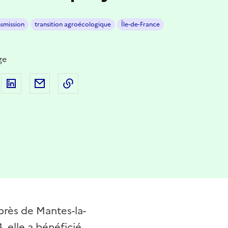
nsmission
transition agroécologique
Île-de-France
ge
 sur Facebook
artager sur Twitter
Partager sur LinkedIn
Partager par email
Copier dans le presse-papier
près de Mantes-la-
4, elle a bénéficié