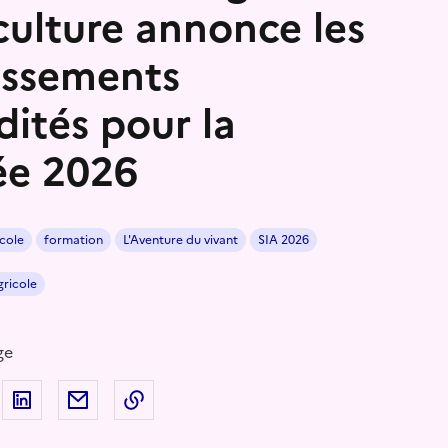
iculture annonce les
issements
dités pour la
ée 2026
cole
formation
L'Aventure du vivant
SIA 2026
gricole
ge
 sur Facebook
artager sur Twitter
Partager sur LinkedIn
Partager par email
Copier dans le presse-papier