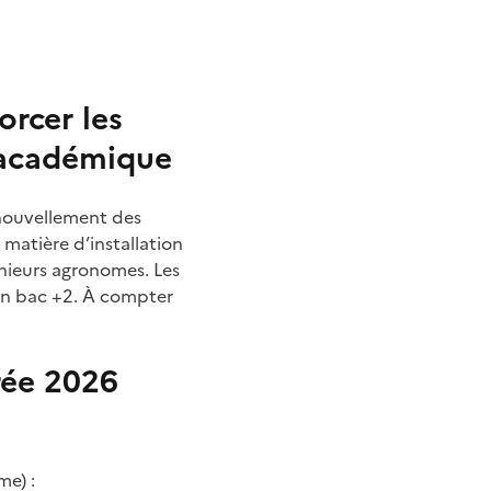
orcer les
e académique
renouvellement des
 matière d’installation
génieurs agronomes. Les
’un bac +2. À compter
rée 2026
me) :