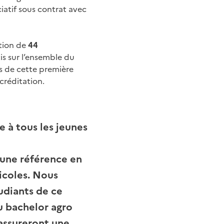
iatif sous contrat avec
tion de
44
tis sur l’ensemble du
rs de cette première
créditation.
e à tous les jeunes
 une référence en
ricoles. Nous
tudiants de ce
u bachelor agro
 assureront une