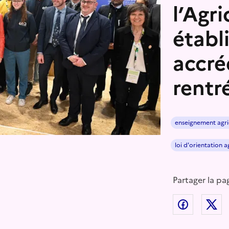
l’Agr
établ
accré
rentr
enseignement agri
loi d'orientation a
Partager la pa
Partager
P