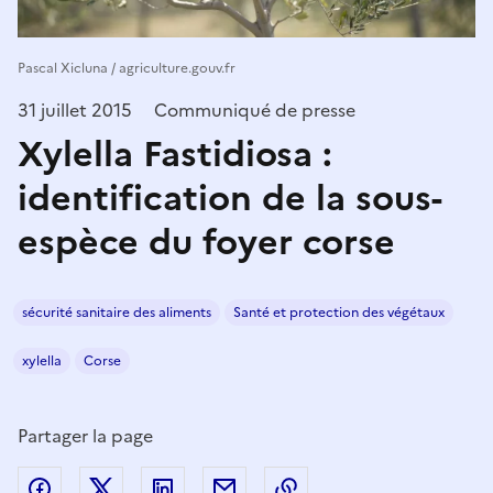
Pascal Xicluna / agriculture.gouv.fr
31 juillet 2015
Communiqué de presse
Xylella Fastidiosa :
identification de la sous-
espèce du foyer corse
sécurité sanitaire des aliments
Santé et protection des végétaux
xylella
Corse
Partager la page
Partager sur Facebook
Partager sur Twitter
Partager sur LinkedIn
Partager par email
Copier dans le presse