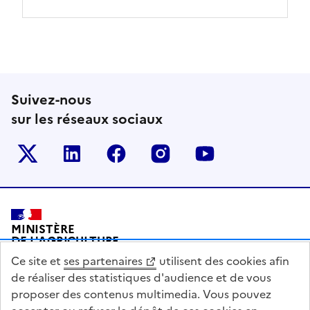
Suivez-nous
sur les réseaux sociaux
Le ministère sur Twitter
Le ministère sur LinkedIn
Le ministère sur Facebook
Le ministère sur Inst
Le ministère s
Pied de page
MINISTÈRE
DE L'AGRICULTURE
DE L'AGRO-ALIMENTAIRE
Ce site et
ses partenaires
utilisent des cookies afin
ET DE LA SOUVERAINETÉ
ALIMENTAIRE
de réaliser des statistiques d'audience et de vous
proposer des contenus multimedia. Vous pouvez