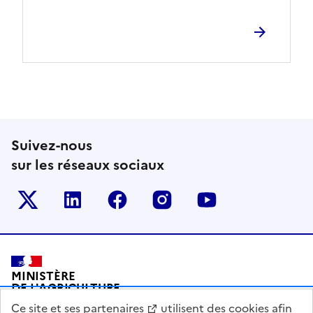
Suivez-nous
sur les réseaux sociaux
Le ministère sur Twitter
Le ministère sur LinkedIn
Le ministère sur Facebook
Le ministère sur Inst
Le ministère s
Pied de page
MINISTÈRE
DE L'AGRICULTURE
DE L'AGRO-ALIMENTAIRE
Ce site et
ses partenaires
utilisent des cookies afin
ET DE LA SOUVERAINETÉ