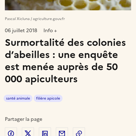
Pascal Xicluna / agriculture.gouv.fr
06 juillet 2018
Info +
Surmortalité des colonies
d’abeilles : une enquête
est menée auprès de 50
000 apiculteurs
santé animale
filière apicole
Partager la page
Partager sur Facebook
Partager sur Twitter
Partager sur LinkedIn
Partager par email
Copier dans le presse