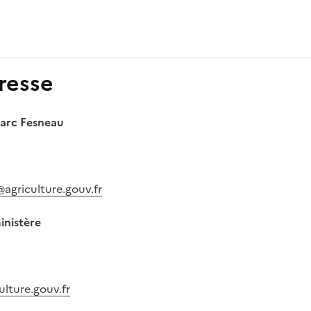
resse
Marc Fesneau
@agriculture.gouv.fr
inistère
ulture.gouv.fr