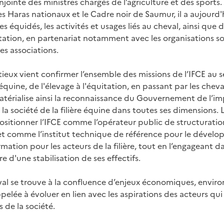
njointe des ministres chargés de l’agriculture et des sports.
es Haras nationaux et le Cadre noir de Saumur, il a aujourd
 équidés, les activités et usages liés au cheval, ainsi que d
ation, en partenariat notamment avec les organisations soc
les associations.
ux vient confirmer l’ensemble des missions de l’IFCE au se
 équine, de l'élevage à l'équitation, en passant par les cheva
matérialise ainsi la reconnaissance du Gouvernement de l’i
et la société de la filière équine dans toutes ses dimensions. L
ositionner l’IFCE comme l’opérateur public de structuration
, et comme l’institut technique de référence pour le dévelo
ormation pour les acteurs de la filière, tout en l’engageant 
e d'une stabilisation de ses effectifs.
heval se trouve à la confluence d’enjeux économiques, envi
appelée à évoluer en lien avec les aspirations des acteurs qu
 de la société.