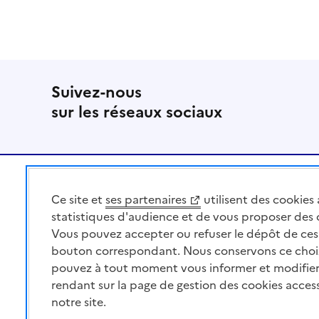
Suivez-nous
sur les réseaux sociaux
Pied de page
Ce site et
ses partenaires
utilisent des cookies 
MINISTÈRE
DE L'AGRICULTURE
statistiques d'audience et de vous proposer des
DE L'AGRO-ALIMENTAIRE
Vous pouvez accepter ou refuser le dépôt de ces 
ET DE LA SOUVERAINETÉ
bouton correspondant. Nous conservons ce choi
ALIMENTAIRE
pouvez à tout moment vous informer et modifier
rendant sur la page de gestion des cookies acces
notre site.