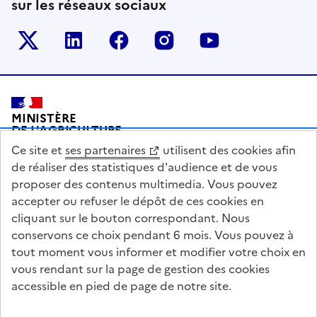
sur les réseaux sociaux
Le ministère sur Twitter
Le ministère sur LinkedIn
Le ministère sur Facebook
Le ministère sur Inst
Le ministère s
Pied de page
MINISTÈRE
DE L'AGRICULTURE
DE L'AGRO-ALIMENTAIRE
Ce site et
ses partenaires
utilisent des cookies afin
ET DE LA SOUVERAINETÉ
ALIMENTAIRE
de réaliser des statistiques d'audience et de vous
proposer des contenus multimedia. Vous pouvez
accepter ou refuser le dépôt de ces cookies en
cliquant sur le bouton correspondant. Nous
conservons ce choix pendant 6 mois. Vous pouvez à
legifrance.gouv.fr
info.gouv.fr
tout moment vous informer et modifier votre choix en
vous rendant sur la page de gestion des cookies
service-public.gouv.fr
data.gouv.fr
accessible en pied de page de notre site.
Acceo
Plan du site
Accessibilité : partiellement conforme