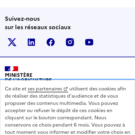
Suivez-nous
sur les réseaux sociaux
Le ministère sur Twitter
Le ministère sur LinkedIn
Le ministère sur Facebook
Le ministère sur Inst
Le ministère s
Pied de page
MINISTÈRE
DE L'AGRICULTURE
DE L'AGRO-ALIMENTAIRE
Ce site et
ses partenaires
utilisent des cookies afin
ET DE LA SOUVERAINETÉ
ALIMENTAIRE
de réaliser des statistiques d'audience et de vous
proposer des contenus multimedia. Vous pouvez
accepter ou refuser le dépôt de ces cookies en
cliquant sur le bouton correspondant. Nous
conservons ce choix pendant 6 mois. Vous pouvez à
legifrance.gouv.fr
info.gouv.fr
tout moment vous informer et modifier votre choix en