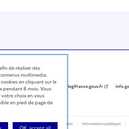
afin de réaliser des
 contenus multimedia.
cookies en cliquant sur le
legifrance.gouv.fr
info.go
x pendant 6 mois. Vous
 votre choix en vous
sible en pied de page de
nforme
Questions fréquentes / Contacts
Informations publiques
s
OK, accept all