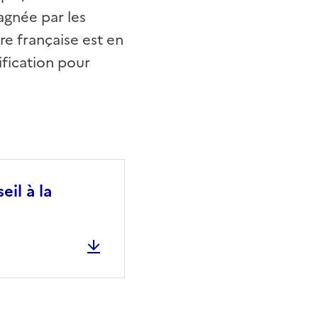
agnée par les
ure française est en
ification pour
il à la