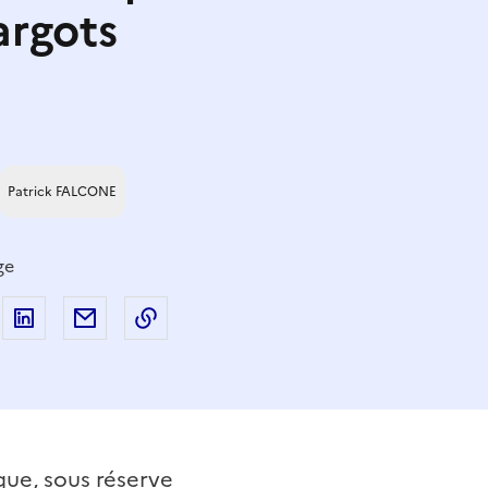
argots
Patrick FALCONE
ge
 sur Facebook
artager sur Twitter
Partager sur LinkedIn
Partager par email
Copier dans le presse-papier
que, sous réserve