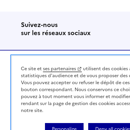
Suivez-nous
sur les réseaux sociaux
Pied de page
Ce site et
ses partenaires
utilisent des cookies 
MINISTÈRE
DE L'AGRICULTURE
statistiques d'audience et de vous proposer des
DE L'AGRO-ALIMENTAIRE
Vous pouvez accepter ou refuser le dépôt de ces 
ET DE LA SOUVERAINETÉ
bouton correspondant. Nous conservons ce choi
ALIMENTAIRE
pouvez à tout moment vous informer et modifier
rendant sur la page de gestion des cookies acces
notre site.
Acceo
Plan du site
Accessibilité : partiellement co
Personalize
Deny all cookie