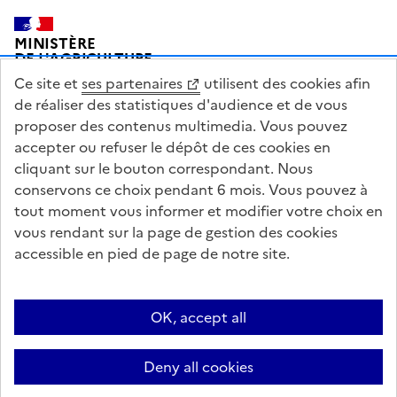
Pied de page
MINISTÈRE
DE L'AGRICULTURE
DE L'AGRO-ALIMENTAIRE
Ce site et
ses partenaires
utilisent des cookies afin
ET DE LA SOUVERAINETÉ
ALIMENTAIRE
de réaliser des statistiques d'audience et de vous
proposer des contenus multimedia. Vous pouvez
accepter ou refuser le dépôt de ces cookies en
cliquant sur le bouton correspondant. Nous
conservons ce choix pendant 6 mois. Vous pouvez à
legifrance.gouv.fr
info.gouv.fr
tout moment vous informer et modifier votre choix en
vous rendant sur la page de gestion des cookies
service-public.gouv.fr
data.gouv.fr
accessible en pied de page de notre site.
Acceo
Plan du site
Accessibilité : partiellement conforme
Questions fréquentes / Contacts
Informations publiques
Flux RSS
OK, accept all
Mentions légales
Archives presse
English contents
Cookies
Deny all cookies
Paramètres d'affichage