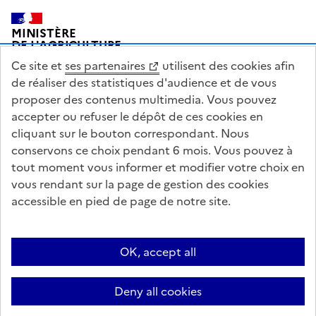
Pied de page
MINISTÈRE
DE L'AGRICULTURE
DE L'AGRO-ALIMENTAIRE
Ce site et
ses partenaires
utilisent des cookies afin
ET DE LA SOUVERAINETÉ
ALIMENTAIRE
de réaliser des statistiques d'audience et de vous
proposer des contenus multimedia. Vous pouvez
accepter ou refuser le dépôt de ces cookies en
cliquant sur le bouton correspondant. Nous
conservons ce choix pendant 6 mois. Vous pouvez à
legifrance.gouv.fr
info.gouv.fr
tout moment vous informer et modifier votre choix en
vous rendant sur la page de gestion des cookies
service-public.gouv.fr
data.gouv.fr
accessible en pied de page de notre site.
Acceo
Plan du site
Accessibilité : partiellement conforme
Questions fréquentes / Contacts
Informations publiques
Flux RSS
OK, accept all
Mentions légales
Archives presse
English contents
Cookies
Deny all cookies
Paramètres d'affichage