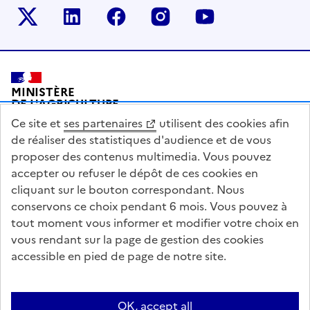
Le ministère sur Twitter
Le ministère sur LinkedIn
Le ministère sur Facebook
Le ministère sur Inst
Le ministère s
Pied de page
MINISTÈRE
DE L'AGRICULTURE
DE L'AGRO-ALIMENTAIRE
Ce site et
ses partenaires
utilisent des cookies afin
ET DE LA SOUVERAINETÉ
ALIMENTAIRE
de réaliser des statistiques d'audience et de vous
proposer des contenus multimedia. Vous pouvez
accepter ou refuser le dépôt de ces cookies en
cliquant sur le bouton correspondant. Nous
conservons ce choix pendant 6 mois. Vous pouvez à
legifrance.gouv.fr
info.gouv.fr
tout moment vous informer et modifier votre choix en
vous rendant sur la page de gestion des cookies
service-public.gouv.fr
data.gouv.fr
accessible en pied de page de notre site.
Acceo
Plan du site
Accessibilité : partiellement conforme
OK, accept all
Questions fréquentes / Contacts
Informations publiques
Flux RSS