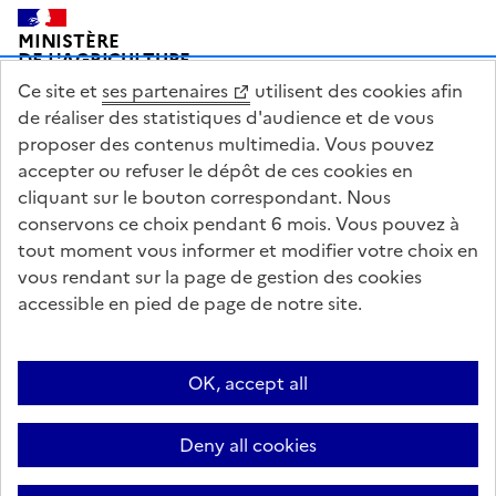
Pied de page
MINISTÈRE
DE L'AGRICULTURE
DE L'AGRO-ALIMENTAIRE
Ce site et
ses partenaires
utilisent des cookies afin
ET DE LA SOUVERAINETÉ
ALIMENTAIRE
de réaliser des statistiques d'audience et de vous
proposer des contenus multimedia. Vous pouvez
accepter ou refuser le dépôt de ces cookies en
cliquant sur le bouton correspondant. Nous
conservons ce choix pendant 6 mois. Vous pouvez à
legifrance.gouv.fr
info.gouv.fr
tout moment vous informer et modifier votre choix en
vous rendant sur la page de gestion des cookies
service-public.gouv.fr
data.gouv.fr
accessible en pied de page de notre site.
Acceo
Plan du site
Accessibilité : partiellement conforme
OK, accept all
Questions fréquentes / Contacts
Informations publiques
Flux RSS
Mentions légales
Archives presse
English contents
Cookies
Deny all cookies
Paramètres d'affichage