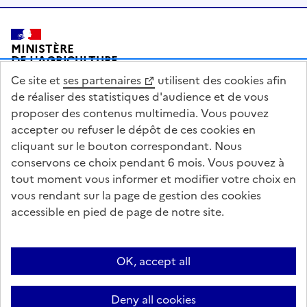
Pied de page
MINISTÈRE
DE L'AGRICULTURE
DE L'AGRO-ALIMENTAIRE
Ce site et
ses partenaires
utilisent des cookies afin
ET DE LA SOUVERAINETÉ
ALIMENTAIRE
de réaliser des statistiques d'audience et de vous
proposer des contenus multimedia. Vous pouvez
accepter ou refuser le dépôt de ces cookies en
cliquant sur le bouton correspondant. Nous
conservons ce choix pendant 6 mois. Vous pouvez à
legifrance.gouv.fr
info.gouv.fr
tout moment vous informer et modifier votre choix en
vous rendant sur la page de gestion des cookies
service-public.gouv.fr
data.gouv.fr
accessible en pied de page de notre site.
Acceo
Plan du site
Accessibilité : partiellement conforme
Questions fréquentes / Contacts
Informations publiques
Flux RSS
OK, accept all
Mentions légales
Archives presse
English contents
Cookies
Deny all cookies
Paramètres d'affichage