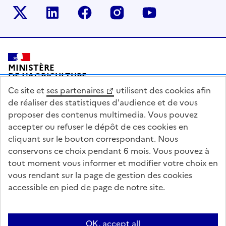
Le ministère sur Twitter
Le ministère sur LinkedIn
Le ministère sur Facebook
Le ministère sur Inst
Le ministère s
Pied de page
MINISTÈRE
DE L'AGRICULTURE
DE L'AGRO-ALIMENTAIRE
Ce site et
ses partenaires
utilisent des cookies afin
ET DE LA SOUVERAINETÉ
ALIMENTAIRE
de réaliser des statistiques d'audience et de vous
proposer des contenus multimedia. Vous pouvez
accepter ou refuser le dépôt de ces cookies en
cliquant sur le bouton correspondant. Nous
conservons ce choix pendant 6 mois. Vous pouvez à
legifrance.gouv.fr
info.gouv.fr
tout moment vous informer et modifier votre choix en
vous rendant sur la page de gestion des cookies
service-public.gouv.fr
data.gouv.fr
accessible en pied de page de notre site.
Acceo
Plan du site
Accessibilité : partiellement conforme
OK, accept all
Questions fréquentes / Contacts
Informations publiques
Flux RSS