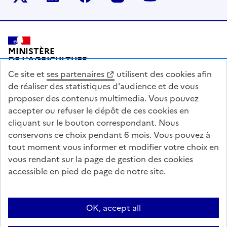
Pied de page
MINISTÈRE
DE L'AGRICULTURE
DE L'AGRO-ALIMENTAIRE
Ce site et
ses partenaires
utilisent des cookies afin
ET DE LA SOUVERAINETÉ
ALIMENTAIRE
de réaliser des statistiques d'audience et de vous
proposer des contenus multimedia. Vous pouvez
accepter ou refuser le dépôt de ces cookies en
cliquant sur le bouton correspondant. Nous
conservons ce choix pendant 6 mois. Vous pouvez à
legifrance.gouv.fr
info.gouv.fr
tout moment vous informer et modifier votre choix en
vous rendant sur la page de gestion des cookies
service-public.gouv.fr
data.gouv.fr
accessible en pied de page de notre site.
Acceo
Plan du site
Accessibilité : partiellement conforme
OK, accept all
Questions fréquentes / Contacts
Informations publiques
Flux RSS
Mentions légales
Archives presse
English contents
Cookies