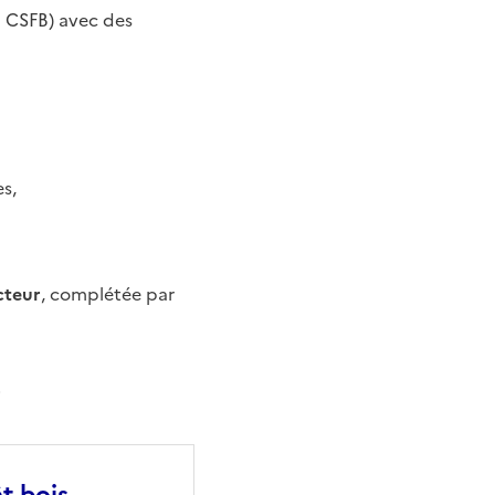
u CSFB) avec des
s,
cteur
, complétée par
.
t-bois