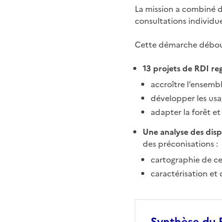
La mission a combiné d
consultations individue
Cette démarche débouc
13 projets de RDI re
accroître l’ensemb
développer les us
adapter la forêt et
Une analyse des disp
des préconisations :
cartographie de ces
caractérisation e
Synthèse du P