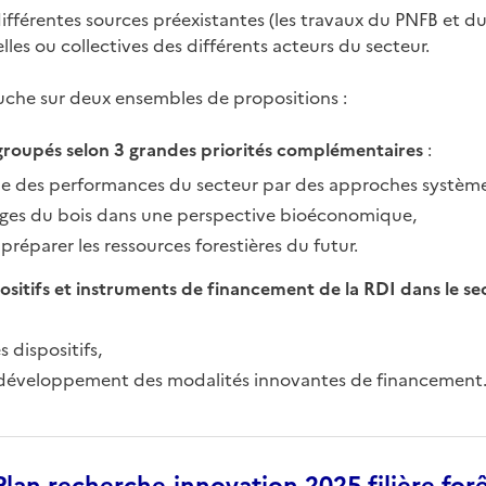
ifférentes sources préexistantes (les travaux du PNFB et d
lles ou collectives des différents acteurs du secteur.
he sur deux ensembles de propositions :
groupés selon 3 grandes priorités complémentaires
:
le des performances du secteur par des approches système
ages du bois dans une perspective bioéconomique,
 préparer les ressources forestières du futur.
ositifs et instruments de financement de la RDI dans le se
 dispositifs,
t développement des modalités innovantes de financement
lan recherche-innovation 2025 filière forê