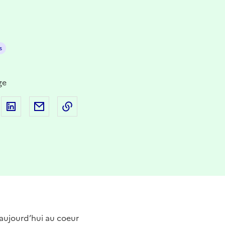
s
ge
 sur Facebook
artager sur Twitter
Partager sur LinkedIn
Partager par email
Copier dans le presse-papier
st aujourd’hui au coeur