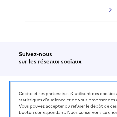
Suivez-nous
sur les réseaux sociaux
Pied de page
Ce site et
ses partenaires
utilisent des cookies 
MINISTÈRE
DE L'AGRICULTURE
statistiques d'audience et de vous proposer des
DE L'AGRO-ALIMENTAIRE
Vous pouvez accepter ou refuser le dépôt de ces 
ET DE LA SOUVERAINETÉ
bouton correspondant. Nous conservons ce choi
ALIMENTAIRE